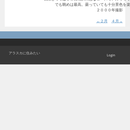
でも眺めは最高。曇っていても十分景色を
２０００年撮影
←２月
４月→
アラスカに住みたい
Login