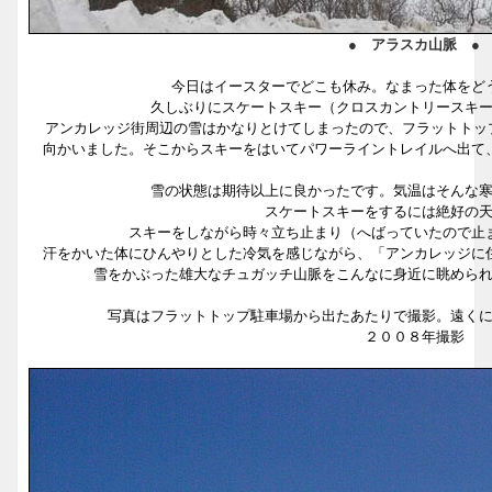
● アラスカ山脈 ●
今日はイースターでどこも休み。なまった体をど
久しぶりにスケートスキー（クロスカントリースキ
アンカレッジ街周辺の雪はかなりとけてしまったので、フラットトップ駐車場（正
向かいました。そこからスキーをはいてパワーライントレイルへ出て
雪の状態は期待以上に良かったです。気温はそんな
スケートスキーをするには絶好の
スキーをしながら時々立ち止まり（へばっていたので止
汗をかいた体にひんやりとした冷気を感じながら、「アンカレッジに
雪をかぶった雄大なチュガッチ山脈をこんなに身近に眺めら
写真はフラットトップ駐車場から出たあたりで撮影。遠く
２００８年撮影