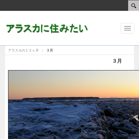
Toggl
naviga
アラスカの１２ヶ月
３月
３月