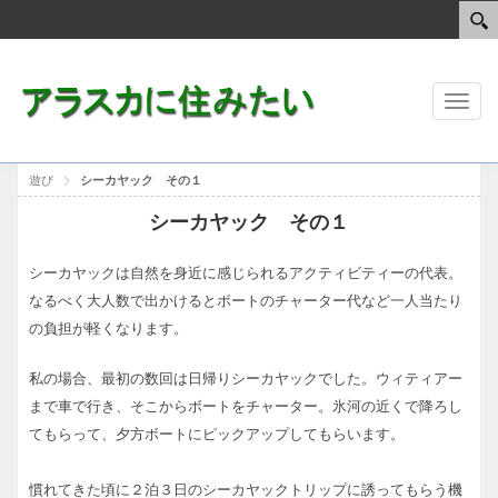
Toggl
naviga
遊び
シーカヤック その１
シーカヤック その１
シーカヤックは自然を身近に感じられるアクティビティーの代表。
なるべく大人数で出かけるとボートのチャーター代など一人当たり
の負担が軽くなります。
私の場合、最初の数回は日帰りシーカヤックでした。ウィティアー
まで車で行き、そこからボートをチャーター。氷河の近くで降ろし
てもらって、夕方ボートにピックアップしてもらいます。
慣れてきた頃に２泊３日のシーカヤックトリップに誘ってもらう機