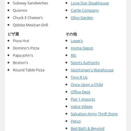
Subway Sandwiches
Lone Star Steakhouse
Quiznos
Cattle Company
Chuck E Cheese's
Olive Garden
Qdoba Mexican Grill
ピザ屋
その他
Pizza Hut
Lowe's
Domino's Pizza
Home Depot
Papa John's
REI
Boston's
Sports Authority
Round Table Pizza
Sportsman's Warehouse
Toys R Us
Once Upon a Child
Office Dept
Pier 1 imports
Value Village
Salvation Army Thrift Store
Petco
Bed Bath & Beyond