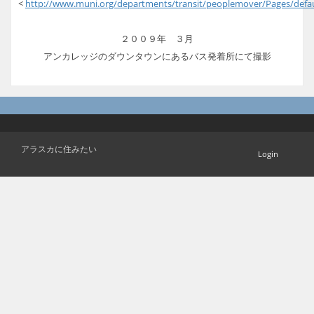
<
http://www.muni.org/departments/transit/peoplemover/Pages/defau
２００９年 ３月
アンカレッジのダウンタウンにあるバス発着所にて撮影
アラスカに住みたい
Login