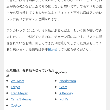
店があるのかなどとあまり心配しないと思います。でもアメリカ国
内から引っ越してくる人からはよく「ｘｘｘと言うお店はアンカレ
ッジにありますか？」と聞かれます。
アンカレッジにはこういうお店があるんだよ、という例を書いてみ
ました。ここで挙げているのは、チェーン店のみです。リストに載
せきれていなお店、新しくできたり撤退してしまったお店も出てく
掲示板
ると思います。新情報は是非
にてお知らせください。
生活用品、食料品を扱っているお
デパート
店
Wal Mart
Nordstrom
Target
Sears
Fred Meyer
JCPenney
Carrs/Safeway
Kohl's
Costco