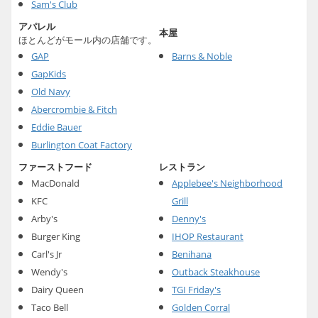
Sam's Club
アパレル
本屋
ほとんどがモール内の店舗です。
GAP
Barns & Noble
GapKids
Old Navy
Abercrombie & Fitch
Eddie Bauer
Burlington Coat Factory
ファーストフード
レストラン
MacDonald
Applebee's Neighborhood
KFC
Grill
Arby's
Denny's
Burger King
IHOP Restaurant
Carl's Jr
Benihana
Wendy's
Outback Steakhouse
Dairy Queen
TGI Friday's
Taco Bell
Golden Corral