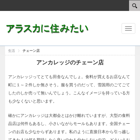
Toggl
naviga
生活
チェーン店
アンカレッジのチェーン店
アンカレッジってとても田舎なんでしょ。食料が買えるお店なんて
町に１～２件しか無さそう。服を買うのだって、雪国用のごてごて
したのしか売って無いんでしょう。こんなイメージを持っている方
も少なくないと思います。
確かにアンカレッジは大都会とはかけ離れていますが、大型の食料
品店は何件もあるし、小さいながらモールもあります。全国チェー
ンのお店も少なからずあります。私のように直接日本から引っ越し
てきた人は何を期待したら良いのかも分からないので、どういうお